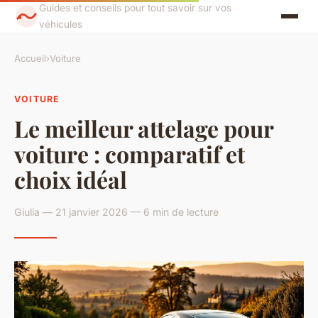
Guides et conseils pour tout savoir sur vos
véhicules
Accueil
›
Voiture
VOITURE
Le meilleur attelage pour
voiture : comparatif et
choix idéal
Giulia — 21 janvier 2026 — 6 min de lecture